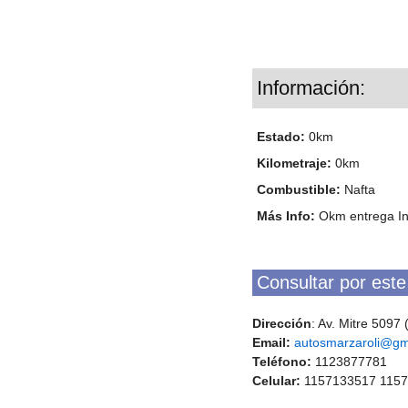
Información:
Estado:
0km
Kilometraje:
0km
Combustible:
Nafta
Más Info:
Okm entrega In
Consultar por este
Dirección
: Av. Mitre 5097
Email:
autosmarzaroli@gm
Teléfono:
1123877781
Celular:
1157133517 115