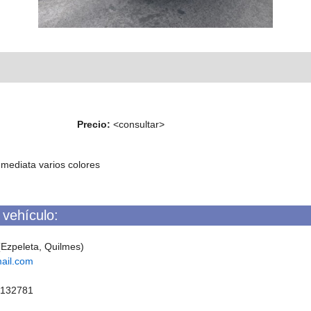
Precio:
<consultar>
mediata varios colores
 vehículo:
 (Ezpeleta, Quilmes)
ail.com
7132781