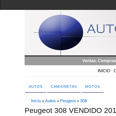
Ventas, Compras
INICIO
AUTOS
CAMIONETAS
MOTOS
Inicio
»
Autos
»
Peugeot
»
308
Peugeot 308 VENDIDO 201