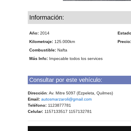
Información:
Año:
2014
Estad
Kilometraje:
125.000km
Precio
Combustible:
Nafta
Más Info:
Impecable todos los services
Consultar por este vehículo:
Dirección
: Av. Mitre 5097 (Ezpeleta, Quilmes)
Email:
autosmarzaroli@gmail.com
Teléfono:
1123877781
Celular:
1157133517 1157132781