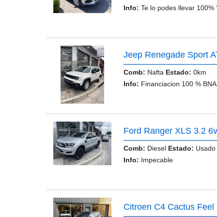
Info:
Te lo podes llevar 100% ????????????Financiado con Banc
Jeep Renegade Sport A
Comb:
Nafta
Estado:
0km
Info:
Financiacion 100 % BNA
Ford Ranger XLS 3.2 6
Comb:
Diesel
Estado:
Usad
Info:
Impecable
Citroen C4 Cactus Feel 