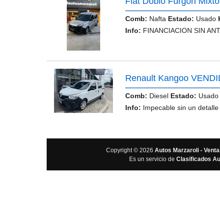
Fiat Doblo Furgon Mixt
Comb:
Nafta
Estado:
Usado
Info:
FINANCIACION SIN ANT
Renault Kangoo VEND
Comb:
Diesel
Estado:
Usad
Info:
Impecable sin un detalle
Copyright © 2026
Autos Marzaroli - Vent
Es un servicio de
Clasificados A